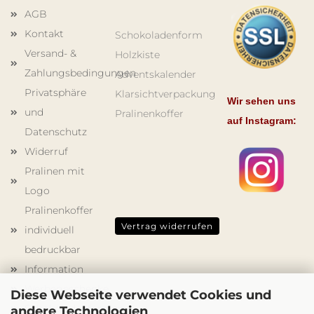
AGB
Kontakt
Schokoladenform
Versand- &
Holzkiste
Zahlungsbedingungen
Adventskalender
Privatsphäre
Klarsichtverpackung
Wir sehen uns
und
Pralinenkoffer
auf Instagram:
Datenschutz
Widerruf
Pralinen mit
Logo
Pralinenkoffer
Vertrag widerrufen
individuell
bedruckbar
Information
Werbegeschenke
Diese Webseite verwendet Cookies und
Schokoladenformen
andere Technologien