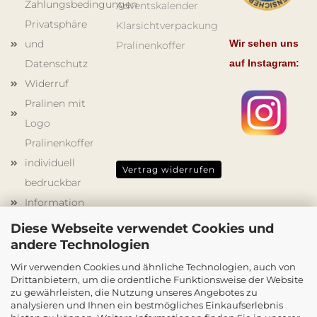
Zahlungsbedingungen
Adventskalender
Privatsphäre
Klarsichtverpackung
und
Wir sehen uns
Pralinenkoffer
Datenschutz
auf Instagram:
Widerruf
Pralinen mit
Logo
Pralinenkoffer
individuell
Vertrag widerrufen
bedruckbar
Information
Werbegeschenke
Diese Webseite verwendet Cookies und
Schokoladenformen
andere Technologien
Holzkisten
Wir verwenden Cookies und ähnliche Technologien, auch von
Drittanbietern, um die ordentliche Funktionsweise der Website
mit Druck
zu gewährleisten, die Nutzung unseres Angebotes zu
Cookie
analysieren und Ihnen ein bestmögliches Einkaufserlebnis