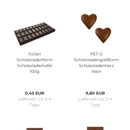
Folien
PET-G
Schokoladenform
Schokoladengießform
Schokoladentafel
Schokoladenherz
100g
klein
0,45 EUR
9,80 EUR
Lieferzeit:
ca. 3-4
Lieferzeit:
ca. 3-4
Tage
Tage