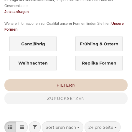
Ihr Logo als Schokoladentafel
, als perfekte Werbebotschaft und als
Geschenkidee.
Jetzt anfragen
Weitere Informationen zur Qualität unserer Formen finden Sie hier:
Unsere
Formen
Ganzjährig
Frühling & Ostern
Weihnachten
Replika Formen
FILTERN
ZURÜCKSETZEN
FILTER
Sortieren nach
pro Seite
Sortieren nach
24 pro Seite