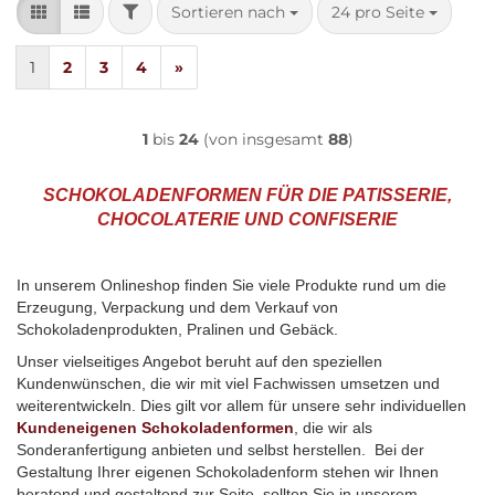
FILTER
Sortieren nach
pro Seite
Sortieren nach
24 pro Seite
1
2
3
4
»
1
bis
24
(von insgesamt
88
)
SCHOKOLADENFORMEN FÜR DIE PATISSERIE,
CHOCOLATERIE UND CONFISERIE
In unserem Onlineshop finden Sie viele Produkte rund um die
Erzeugung, Verpackung und dem Verkauf von
Schokoladenprodukten, Pralinen und Gebäck.
Unser vielseitiges Angebot beruht auf den speziellen
Kundenwünschen, die wir mit viel Fachwissen umsetzen und
weiterentwickeln. Dies gilt vor allem für unsere sehr individuellen
Kundeneigenen Schokoladenformen
, die wir als
Sonderanfertigung anbieten und selbst herstellen. Bei der
Gestaltung Ihrer eigenen Schokoladenform stehen wir Ihnen
beratend und gestaltend zur Seite, sollten Sie in unserem