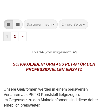
Sortieren nach
pro Seite
Sortieren nach
24 pro Seite
1
2
»
1
bis
24
(von insgesamt
32
)
SCHOKOLADENFORM AUS PET-G FÜR DEN
PROFESSIONELLEN EINSATZ
Unsere Gießformen werden in einem preiswerten
Verfahren aus PET-G Kunststoff tiefgezogen.
Im Gegensatz zu den Makrolonformen sind diese daher
erheblich preiswerter.