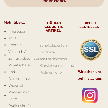
einer Hand.
Mehr über...
HÄUFIG
SICHER
GESUCHTE
BESTELLEN:
ARTIKEL:
Impressum
AGB
Kontakt
Schokoladenform
Versand- &
Holzkiste
Zahlungsbedingungen
Adventskalender
Privatsphäre
Klarsichtverpackung
und
Wir sehen uns
Pralinenkoffer
Datenschutz
auf Instagram:
Widerruf
Pralinen mit
Logo
Pralinenkoffer