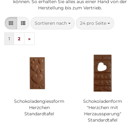
können. So erhalten Sie alles aus einer Hand von der
Herstellung bis zum Vertrieb.
Sortieren nach
pro Seite
Sortieren nach
24 pro Seite
1
2
»
Schokoladengiessform
Schokoladenform
Herzchen
"Herzchen mit
Standardtafel
Herzaussparung"
Standardtafel