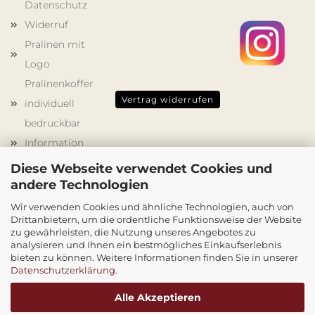
Datenschutz
Widerruf
Pralinen mit
Logo
Pralinenkoffer
Vertrag widerrufen
individuell
bedruckbar
Information
Werbegeschenke
Diese Webseite verwendet Cookies und
Schokoladenformen
andere Technologien
Holzkisten
Wir verwenden Cookies und ähnliche Technologien, auch von
Drittanbietern, um die ordentliche Funktionsweise der Website
mit Druck
zu gewährleisten, die Nutzung unseres Angebotes zu
Cookie
analysieren und Ihnen ein bestmögliches Einkaufserlebnis
bieten zu können. Weitere Informationen finden Sie in unserer
Einstellungen
Datenschutzerklärung
.
Alle Akzeptieren