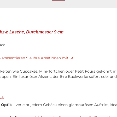
f bzw. Lasche, Durchmesser 9 cm
ück
 Präsentieren Sie Ihre Kreationen mit Stil
chkeiten wie Cupcakes, Mini-Törtchen oder Petit Fours gekonnt i
ppen. Ein luxuriöser Akzent, der Ihre Backwerke sofort edel un
ick
 Optik
– verleiht jedem Gebäck einen glamourösen Auftritt, ideal