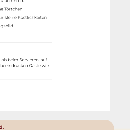
zu berühren.
ne Törtchen
r kleine Köstlichkeiten.
gsbild.
– ob beim Servieren, auf
d beeindrucken Gäste wie
d.