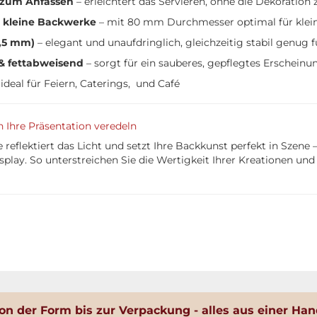
 zum Anfassen
– erleichtert das Servieren, ohne die Dekoration 
r kleine Backwerke
– mit 80 mm Durchmesser optimal für klei
1,5 mm)
– elegant und unaufdringlich, gleichzeitig stabil genug fü
& fettabweisend
– sorgt für ein sauberes, gepflegtes Erscheinun
ideal für Feiern, Caterings, und Café
Ihre Präsentation veredeln
reflektiert das Licht und setzt Ihre Backkunst perfekt in Szene 
splay. So unterstreichen Sie die Wertigkeit Ihrer Kreationen un
on der Form bis zur Verpackung - alles aus einer Han