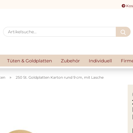
Kos
A
Tüten & Goldplatten
Zubehör
Individuell
Firm
»
ten
250 St. Goldplatten Karton rund 9 cm, mit Lasche