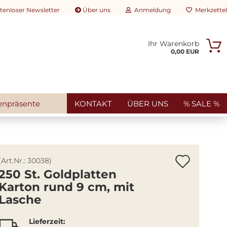
tenloser Newsletter
Über uns
Anmeldung
Merkzettel
Ihr Warenkorb
rtikelsuche...
0,00 EUR
E-Mail
Passwort
enpräsente
KONTAKT
ÜBER UNS
% SALE %
Konto erstellen
Artik
(Art.Nr.:
30038
)
Passwort vergessen?
250 St. Goldplatten
merk
Karton rund 9 cm, mit
Lasche
Lieferzeit: