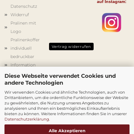
auf Instagram:
Datenschutz
Widerruf
Pralinen mit
Logo
Pralinenkoffer
Vertrag widerrufen
individuell
bedruckbar
Information
Werbegeschenke
Diese Webseite verwendet Cookies und
Schokoladenformen
andere Technologien
Holzkisten
Wir verwenden Cookies und ähnliche Technologien, auch von
Drittanbietern, um die ordentliche Funktionsweise der Website
mit Druck
zu gewährleisten, die Nutzung unseres Angebotes zu
Cookie
analysieren und Ihnen ein bestmögliches Einkaufserlebnis
bieten zu können. Weitere Informationen finden Sie in unserer
Einstellungen
Datenschutzerklärung
.
Alle Akzeptieren