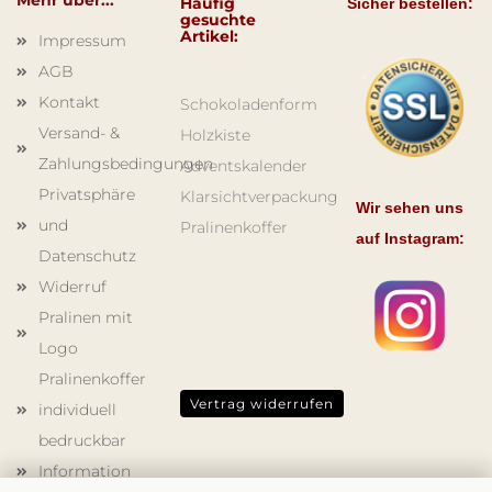
Mehr über...
Häufig
Sicher bestellen:
gesuchte
Artikel:
Impressum
AGB
Kontakt
Schokoladenform
Versand- &
Holzkiste
Zahlungsbedingungen
Adventskalender
Privatsphäre
Klarsichtverpackung
Wir sehen uns
und
Pralinenkoffer
auf Instagram:
Datenschutz
Widerruf
Pralinen mit
Logo
Pralinenkoffer
Vertrag widerrufen
individuell
bedruckbar
Information