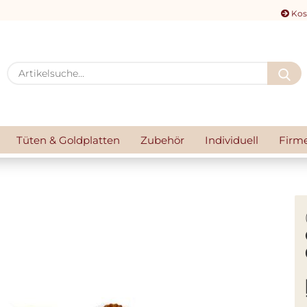
Kos
A
Tüten & Goldplatten
Zubehör
Individuell
Firm