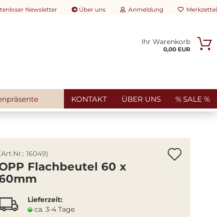
tenloser Newsletter
Über uns
Anmeldung
Merkzettel
Ihr Warenkorb
rtikelsuche...
0,00 EUR
E-Mail
Passwort
enpräsente
KONTAKT
ÜBER UNS
% SALE %
Konto erstellen
Artik
(Art.Nr.:
16049
)
Passwort vergessen?
OPP Flachbeutel 60 x
merk
60mm
Lieferzeit:
ca. 3-4 Tage