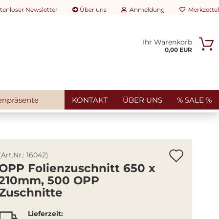
tenloser Newsletter
Über uns
Anmeldung
Merkzettel
Ihr Warenkorb
rtikelsuche...
0,00 EUR
E-Mail
Passwort
enpräsente
KONTAKT
ÜBER UNS
% SALE %
Konto erstellen
Artik
(Art.Nr.:
16042
)
Passwort vergessen?
OPP Folienzuschnitt 650 x
merk
210mm, 500 OPP
Zuschnitte
Lieferzeit: