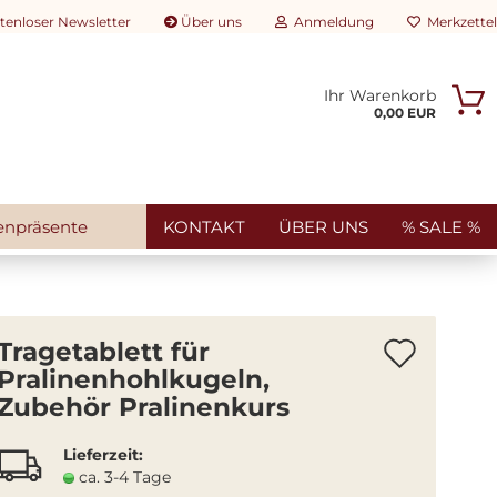
tenloser Newsletter
Über uns
Anmeldung
Merkzettel
Ihr Warenkorb
rtikelsuche...
0,00 EUR
E-Mail
Passwort
enpräsente
KONTAKT
ÜBER UNS
% SALE %
Konto erstellen
Artik
Tragetablett für
Passwort vergessen?
Pralinenhohlkugeln,
merk
Zubehör Pralinenkurs
Lieferzeit:
ca. 3-4 Tage