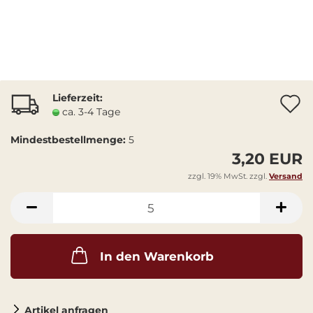
Lieferzeit:
A
ca. 3-4 Tage
Mindestbestellmenge:
5
3,20 EUR
zzgl. 19% MwSt. zzgl.
Versand
In den Warenkorb
Artikel anfragen