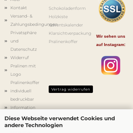
Kontakt
Schokoladenform
Versand- &
Holzkiste
Zahlungsbedingungen
Adventskalender
Privatsphäre
Klarsichtverpackung
Wir sehen uns
und
Pralinenkoffer
auf Instagram:
Datenschutz
Widerruf
Pralinen mit
Logo
Pralinenkoffer
Vertrag widerrufen
individuell
bedruckbar
Information
Werbegeschenke
Diese Webseite verwendet Cookies und
Schokoladenformen
andere Technologien
Holzkisten