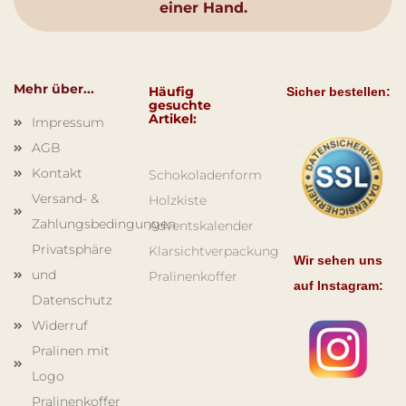
einer Hand.
Mehr über...
Häufig
Sicher bestellen:
gesuchte
Artikel:
Impressum
AGB
Kontakt
Schokoladenform
Versand- &
Holzkiste
Zahlungsbedingungen
Adventskalender
Privatsphäre
Klarsichtverpackung
Wir sehen uns
und
Pralinenkoffer
auf Instagram:
Datenschutz
Widerruf
Pralinen mit
Logo
Pralinenkoffer