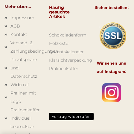
Mehr über...
Häufig
Sicher bestellen:
gesuchte
Artikel:
Impressum
AGB
Kontakt
Schokoladenform
Versand- &
Holzkiste
Zahlungsbedingungen
Adventskalender
Privatsphäre
Klarsichtverpackung
Wir sehen uns
und
Pralinenkoffer
auf Instagram:
Datenschutz
Widerruf
Pralinen mit
Logo
Pralinenkoffer
Vertrag widerrufen
individuell
bedruckbar