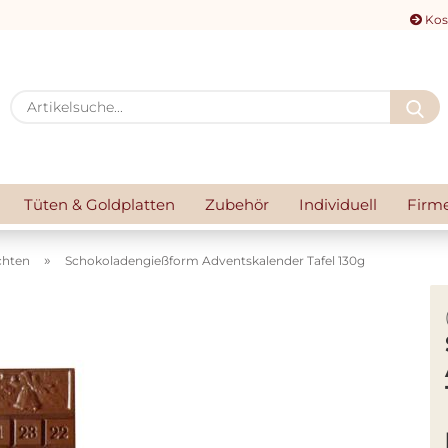
Kos
A
Tüten & Goldplatten
Zubehör
Individuell
Firm
»
chten
Schokoladengießform Adventskalender Tafel 130g