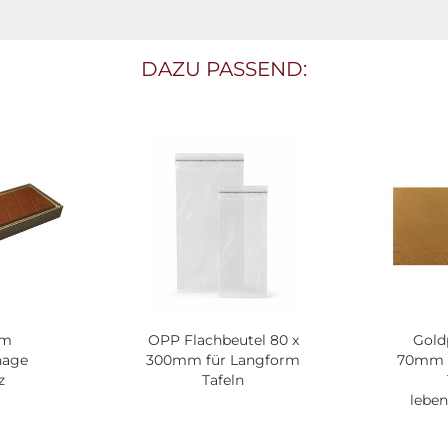
DAZU PASSEND:
rm
OPP Flachbeutel 80 x
Gold
nage
300mm für Langform
70mm 
z
Tafeln
leben