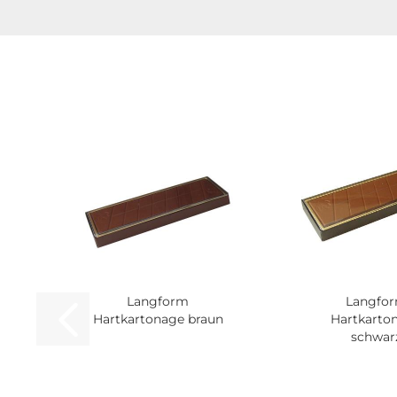
Langform
Langfo
Hartkartonage braun
Hartkarto
schwar