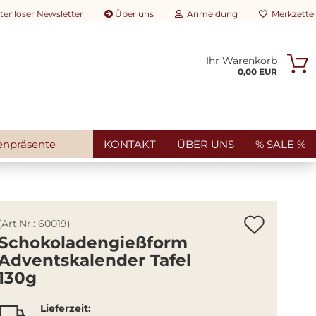
tenloser Newsletter
Über uns
Anmeldung
Merkzettel
Ihr Warenkorb
rtikelsuche...
0,00 EUR
E-Mail
Passwort
enpräsente
KONTAKT
ÜBER UNS
% SALE %
Konto erstellen
Artik
(Art.Nr.:
60019
)
Passwort vergessen?
Schokoladengießform
merk
Adventskalender Tafel
130g
Lieferzeit: