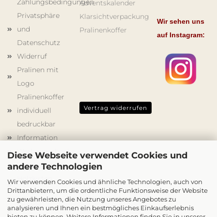
Zahlungsbedingungen
Adventskalender
Privatsphäre
Klarsichtverpackung
Wir sehen uns
und
Pralinenkoffer
auf Instagram:
Datenschutz
Widerruf
Pralinen mit
Logo
Pralinenkoffer
Vertrag widerrufen
individuell
bedruckbar
Information
Werbegeschenke
Diese Webseite verwendet Cookies und
Schokoladenformen
andere Technologien
Holzkisten
Wir verwenden Cookies und ähnliche Technologien, auch von
Drittanbietern, um die ordentliche Funktionsweise der Website
mit Druck
zu gewährleisten, die Nutzung unseres Angebotes zu
Cookie
analysieren und Ihnen ein bestmögliches Einkaufserlebnis
bieten zu können. Weitere Informationen finden Sie in unserer