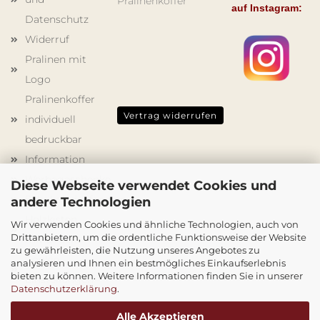
Pralinenkoffer
auf Instagram:
Datenschutz
Widerruf
Pralinen mit
Logo
Pralinenkoffer
Vertrag widerrufen
individuell
bedruckbar
Information
Werbegeschenke
Diese Webseite verwendet Cookies und
Schokoladenformen
andere Technologien
Holzkisten
Wir verwenden Cookies und ähnliche Technologien, auch von
Drittanbietern, um die ordentliche Funktionsweise der Website
mit Druck
zu gewährleisten, die Nutzung unseres Angebotes zu
Cookie
analysieren und Ihnen ein bestmögliches Einkaufserlebnis
bieten zu können. Weitere Informationen finden Sie in unserer
Einstellungen
Datenschutzerklärung
.
Alle Akzeptieren