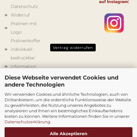
auf Instagram:
Datenschutz
Widerruf
Pralinen mit
Logo
Pralinenkoffer
Vertrag widerrufen
individuell
bedruckbar
Information
Werbegeschenke
Diese Webseite verwendet Cookies und
Schokoladenformen
andere Technologien
Holzkisten
Wir verwenden Cookies und ähnliche Technologien, auch von
Drittanbietern, um die ordentliche Funktionsweise der Website
mit Druck
zu gewährleisten, die Nutzung unseres Angebotes zu
Cookie
analysieren und Ihnen ein bestmögliches Einkaufserlebnis
bieten zu können. Weitere Informationen finden Sie in unserer
Einstellungen
Datenschutzerklärung
.
Alle Akzeptieren