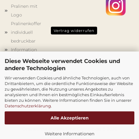
Pralinen mit
Logo
Pralinenkoffer
Vertrag widerrufen
individuell
bedruckbar
Information
Werbegeschenke
Diese Webseite verwendet Cookies und
Schokoladenformen
andere Technologien
Holzkisten
Wir verwenden Cookies und ähnliche Technologien, auch von
Drittanbietern, um die ordentliche Funktionsweise der Website
mit Druck
zu gewährleisten, die Nutzung unseres Angebotes zu
Cookie
analysieren und Ihnen ein bestmögliches Einkaufserlebnis
bieten zu können. Weitere Informationen finden Sie in unserer
Einstellungen
Datenschutzerklärung
.
Alle Akzeptieren
Onlineshop erstellen
mit Gambio.de © 2026
Weitere Informationen