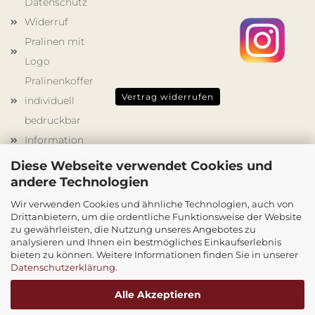
Datenschutz
Widerruf
Pralinen mit
Logo
Pralinenkoffer
Vertrag widerrufen
individuell
bedruckbar
Information
Werbegeschenke
Diese Webseite verwendet Cookies und
Schokoladenformen
andere Technologien
Holzkisten
Wir verwenden Cookies und ähnliche Technologien, auch von
Drittanbietern, um die ordentliche Funktionsweise der Website
mit Druck
zu gewährleisten, die Nutzung unseres Angebotes zu
Cookie
analysieren und Ihnen ein bestmögliches Einkaufserlebnis
bieten zu können. Weitere Informationen finden Sie in unserer
Einstellungen
Datenschutzerklärung
.
Alle Akzeptieren