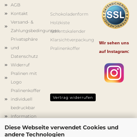
AGB
Kontakt
Schokoladenform
Versand- &
Holzkiste
Zahlungsbedingungen
Adventskalender
Privatsphäre
Klarsichtverpackung
Wir sehen uns
und
Pralinenkoffer
auf Instagram:
Datenschutz
Widerruf
Pralinen mit
Logo
Pralinenkoffer
Vertrag widerrufen
individuell
bedruckbar
Information
Werbegeschenke
Diese Webseite verwendet Cookies und
Schokoladenformen
andere Technologien