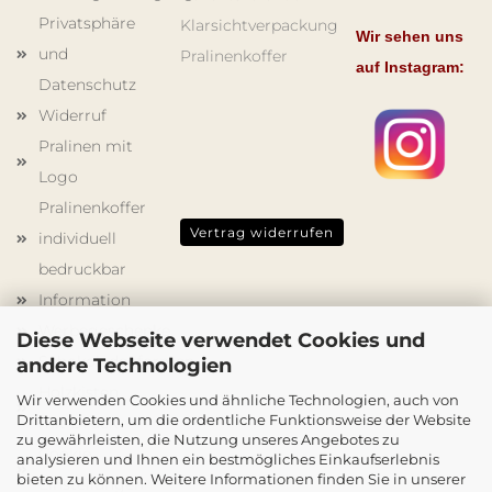
Privatsphäre
Klarsichtverpackung
Wir sehen uns
und
Pralinenkoffer
auf Instagram:
Datenschutz
Widerruf
Pralinen mit
Logo
Pralinenkoffer
Vertrag widerrufen
individuell
bedruckbar
Information
Werbegeschenke
Diese Webseite verwendet Cookies und
Schokoladenformen
andere Technologien
Holzkisten
Wir verwenden Cookies und ähnliche Technologien, auch von
Drittanbietern, um die ordentliche Funktionsweise der Website
mit Druck
zu gewährleisten, die Nutzung unseres Angebotes zu
Cookie
analysieren und Ihnen ein bestmögliches Einkaufserlebnis
bieten zu können. Weitere Informationen finden Sie in unserer
Einstellungen