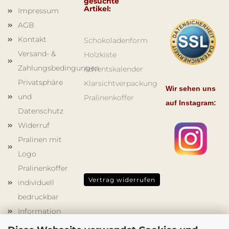
gesuchte
Artikel:
Impressum
AGB
Kontakt
Schokoladenform
Versand- &
Holzkiste
Zahlungsbedingungen
Adventskalender
Privatsphäre
Klarsichtverpackung
Wir sehen uns
und
Pralinenkoffer
auf Instagram:
Datenschutz
Widerruf
Pralinen mit
Logo
Pralinenkoffer
Vertrag widerrufen
individuell
bedruckbar
Information
Werbegeschenke