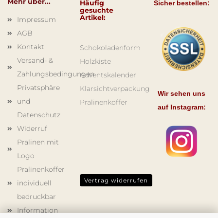
Mehr über...
Häufig
Sicher bestellen:
gesuchte
Artikel:
Impressum
AGB
Kontakt
Schokoladenform
Versand- &
Holzkiste
Zahlungsbedingungen
Adventskalender
Privatsphäre
Klarsichtverpackung
Wir sehen uns
und
Pralinenkoffer
auf Instagram:
Datenschutz
Widerruf
Pralinen mit
Logo
Pralinenkoffer
Vertrag widerrufen
individuell
bedruckbar
Information