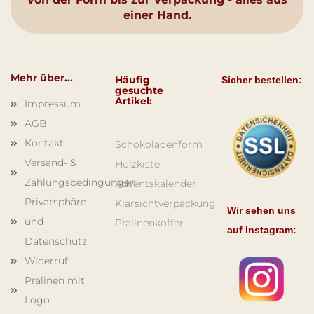
einer Hand.
Mehr über...
Häufig
Sicher bestellen:
gesuchte
Artikel:
Impressum
AGB
Kontakt
Schokoladenform
Versand- &
Holzkiste
Zahlungsbedingungen
Adventskalender
Privatsphäre
Klarsichtverpackung
Wir sehen uns
und
Pralinenkoffer
auf Instagram:
Datenschutz
Widerruf
Pralinen mit
Logo