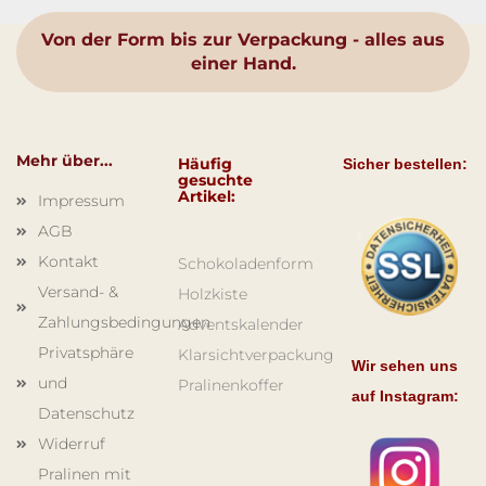
Von der Form bis zur Verpackung - alles aus
einer Hand.
Mehr über...
Häufig
Sicher bestellen:
gesuchte
Artikel:
Impressum
AGB
Kontakt
Schokoladenform
Versand- &
Holzkiste
Zahlungsbedingungen
Adventskalender
Privatsphäre
Klarsichtverpackung
Wir sehen uns
und
Pralinenkoffer
auf Instagram:
Datenschutz
Widerruf
Pralinen mit